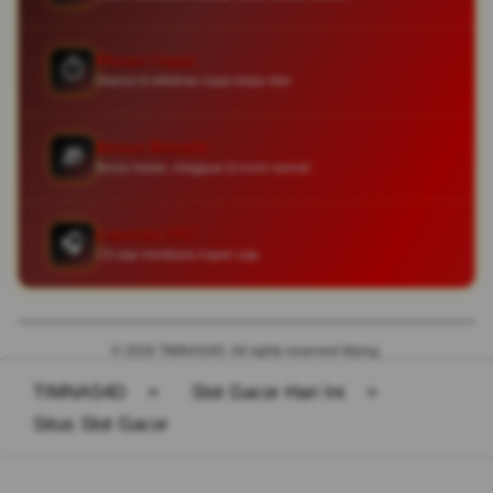
Proses Cepat
⏱️
Deposit & withdraw cepat tanpa ribet
Bonus Menarik
🎁
Bonus harian, mingguan & event spesial
Layanan 24/7
🎧
CS siap membantu kapan saja
© 2026 TIMNAS4D. All rights reserved Mying.
TIMNAS4D
>
Slot Gacor Hari Ini
>
Situs Slot Gacor