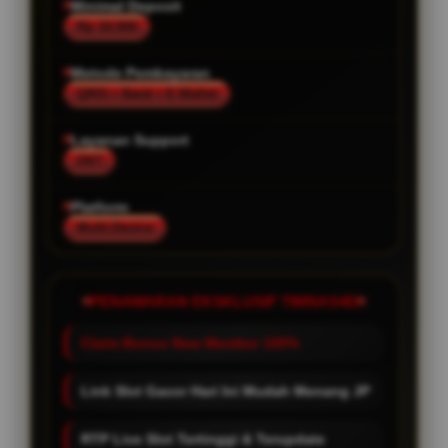
Minimal Deposit
Rp 10.000
Metode Pembayaran
QRIS • Bank • E-Wallet
Layanan Support
24/7
Platform
Multi-Device
PENAWARAN EKSKLUSIF TIMNAS4D
Claim Bonus New Member 100%
Link Slot Gacor Hari Ini Mudah Menang JP
RTP Live Slot Tertinggi & Terupdate