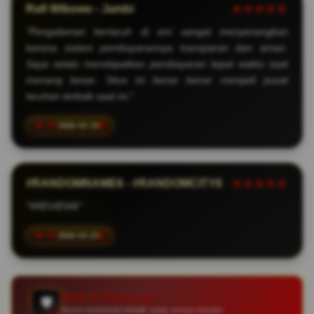
Rafi Wibowo - Jambi
★★★★★
"Pengalaman bertaruh di sini sangat menyenangkan
karena sistem pembayarannya transparan dan aman.
Saya selalu mendapatkan pembayaran tepat waktu saat
menang besar. Situs ini benar benar menjadi pusat
taruhan terbaik saat ini."
2026-03-19
#RANDOMNAME6 - #RANDOMCITY6
★★★★★
"#REVIEW6"
2026-03-23
Aman & Terpercaya
🛡️
Sistem keamanan terbaik untuk semua member