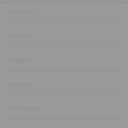
Buka
Footer Navigation
Products
Buka
Services
Buka
Support
Buka
Account
Buka
Information
Buka