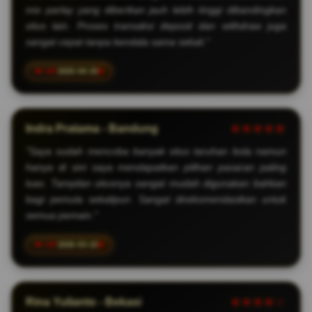
mix parlay yang diberikan jauh lebih tinggi dibandingkan
situs lain. Proses transaksi deposit dan withdraw juga
sangat cepat tanpa kendala sama sekali."
2025-04-20
Indra Pratama - Bandung
★★★★★
"Saya sudah mencoba banyak situs taruhan bola namun
hanya di sini saya mendapatkan pilihan pasaran paling
luas. Tampilan situsnya sangat mudah digunakan bahkan
bagi pemula sekalipun. Sangat direkomendasikan untuk
semua pemain."
2026-03-22
Rina Yulianto - Bekasi
★★★★☆