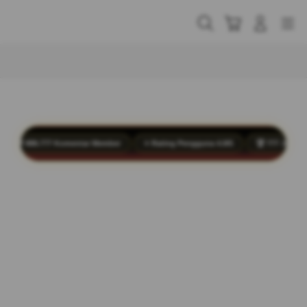
Skip
to
Cari
Troli
Login
Navigation
content
Buka Info Lebih Lanjut
 888.777 Komentar Member
⭐ Rating Pengguna 4.9/5
🏆 777 Juta Total Pe