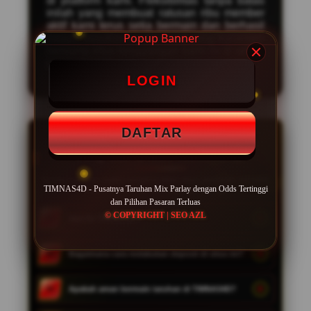
di platform kami. Fleksibilitas tanpa batas
inilah yang membuat ratusan ribu member
aktif kami terus setia bermain dan berhasil
meraih kesuksesan finansial yang konsisten
bersama situs kesayangan kami ini di setiap
pertandingan.
LOGIN
DAFTAR
PUSAT INFORMASI
FAQ SEPUTAR TIMNAS4D
Temukan jawaban singkat mengenai akses akun, permainan, transaksi,
TIMNAS4D - Pusatnya Taruhan Mix Parlay dengan Odds Tertinggi
keamanan data, dan informasi umum lainnya.
dan Pilihan Pasaran Terluas
© COPYRIGHT | SEO AZL
Apa itu TIMNAS4D?
01
Bagaimana cara melakukan deposit di situs ini?
02
Apakah aman bermain taruhan di TIMNAS4D?
03