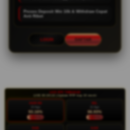
Proses Deposit Min 10k & Withdraw Cepat
Anti Ribet
LOGIN
DAFTAR
Layer Popup Close
LIVE RTP TIMNAS4D
LIVE 05:39:19 | Update RTP tiap 15 menit
HARI INI
SEL
10 Agu
11 Agu
93.16%
86.93%
NORMAL
NORMAL
RAB
KAM