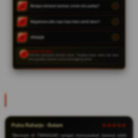
Berapa minimal taruhan untuk mix parlay?
04
Bagaimana jika saya lupa kata sandi akun?
05
#FAQQ6
06
Catatan Penting
!
Informasi permainan bersifat umum. Tetapkan batas waktu dan dana
serta gunakan layanan secara bertanggung jawab.
Bukti Nyata! Ini Kata Member
Setia Kami Main di TIMNAS4D
Putra Raharjo - Batam
★★★★★
"Bermain di TIMNAS4D sangat memuaskan karena odds