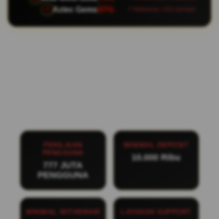
Aztec Gems
87%
🏺
📍 Makassar | 432 pemain
TIMNAS4D - Pusatnya Taruhan
Mix Parlay dengan Odds
Tertinggi dan Pilihan Pasaran
Terluas
PENILAIAN
MINIMAL DEPOSIT
PENGGUNA
10.000 Ribu
777 JUTA
PENGGUNA
MINIMAL WITHDRAW
LAYANAN SUPPORT