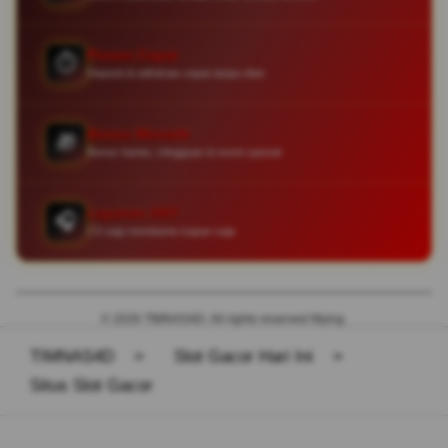
Proses Cepat
⏱️
Deposit & withdraw cepat tanpa ribet
Bonus Menarik
🎁
Bonus harian, mingguan & event spesial
Layanan 24/7
🎧
CS siap membantu kapan saja
© 2026 TIMNAS4D. All rights reserved Mying.
TIMNAS4D
>
Slot Gacor Hari Ini
>
Situs Slot Gacor