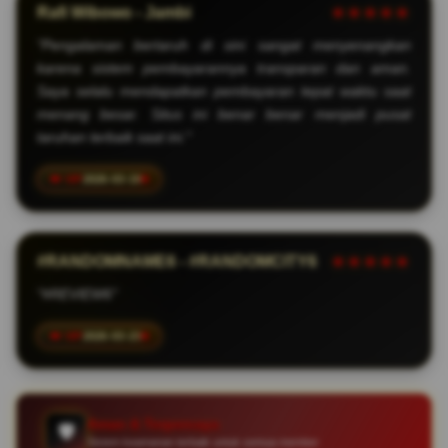
Rafi Wibowo - Jambi
★★★★★
"Pengalaman bertaruh di sini sangat menyenangkan
karena sistem pembayarannya transparan dan aman.
Saya selalu mendapatkan pembayaran tepat waktu saat
menang besar. Situs ini benar benar menjadi pusat
taruhan terbaik saat ini."
2026-03-19
#RANDOMNAME6 - #RANDOMCITY6
★★★★★
"#REVIEW6"
2026-03-23
Aman & Terpercaya
🛡️
Sistem keamanan terbaik untuk semua member