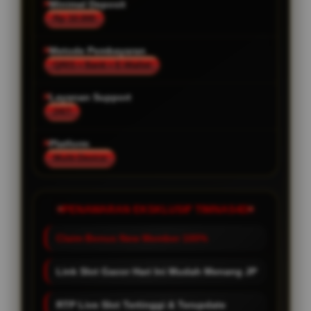
Minimal Deposit
Rp 10.000
Metode Pembayaran
QRIS • Bank • E-Wallet
Layanan Support
24/7
Platform
Multi-Device
PENAWARAN EKSKLUSIF TIMNAS4D
Claim Bonus New Member 100%
Link Slot Gacor Hari Ini Mudah Menang JP
RTP Live Slot Tertinggi & Terupdate